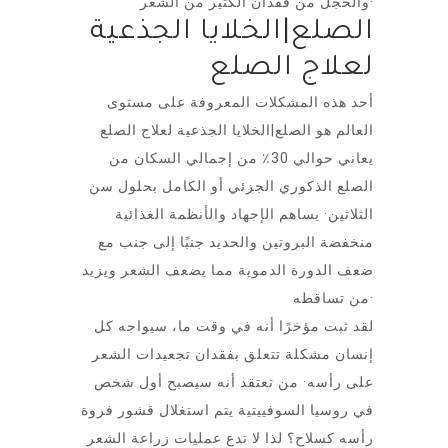
والخجل من فقدان الكثير من الشعر·
الصلع|الخلايا الجذعية
لعلاج الصلع
أحد هذه المشكلات المعروفة على مستوى
العالم هو الصلع|الخلايا الجذعية لعلاج الصلع
يعاني حوالي 30٪ من إجمالي السكان من
الصلع الذكوري الجزئي أو الكامل بحلول سن
الثلاثين· يساهم الإجهاد والأنظمة الغذائية
منخفضة البروتين والحديد جنبًا إلى جنب مع
ضعف الدورة الدموية مما يضعف الشعر ويزيد
من تساقطه·
لقد ثبت مؤخرًا أنه في وقت ما، سيواجه كل
إنسان مشكلة تتعلق بفقدان تجعيدات الشعر
على رأسه· من تعتقد أنه سيصبح أول شخص
في روسيا السوفييتية يتم استغلال قشور فروة
رأسه كسلاح؟ لذا لا تدع عمليات زراعة الشعر