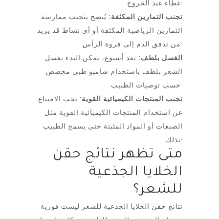
غطاء عند الخروج·
تجنب التمارين المكثفة:
يُنصح بتجنب ممارسة
التمارين الرياضية المكثفة أو أي نشاط قد يزيد
من تدفق الدم إلى فروة الرأس·
الغسل بلطف:
بعد أسبوع، يمكن البدء بغسل
الشعر بلطف باستخدام شامبو طبي مخصص
حسب توصيات الطبيب·
تجنب المنتجات الكيميائية القوية
: يجب الامتناع
عن استخدام المنتجات الكيميائية القوية مثل
الصبغات أو المواد المثبتة حتى يسمح الطبيب
بذلك·
متى تظهر نتائج حقن
الخلايا الجذعية
للشعر؟
نتائج حقن الخلايا الجذعية للشعر ليست فورية