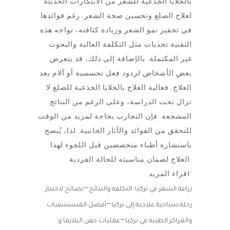
بالخلايا الجذعية للشعر من الابتكارات الحديثة
لعلاج الصلع وتحسين صحة الشعر. رغم فوائدها
في تحفيز نمو الشعر وزيادة كثافته، تواجه هذه
التقنية تحديات مثل التكلفة العالية والبحوث
غير المكتملة. بالإضافة إلى ذلك، قد يتعرض
بعض الأشخاص لردود فعل تحسسية أو آلام بعد
العلاج. فعالية العلاج بالخلايا الجذعية للصلع لا
تزال تحت الدراسة، وعلى الرغم من النتائج
المشجعة. فإن التجارب بحاجة لمزيد من الوقت
للتحقق من الفوائد والآثار الجانبية. لذا، يُنصح
باستشارة أطباء متخصصين قبل اللجوء لهذا
العلاج لضمان مناسبته للحالة الفردية·
اقراء المزيد:
–
زراعة الشعر في تركيا: التكلفة والنتائج
نصائح لاختيار
–
رحلة سياحية علاجية إلى تركيا
أفضل المستشفيات
–
والمراكز الطبية في تركيا
عمليات حقن البلازما و