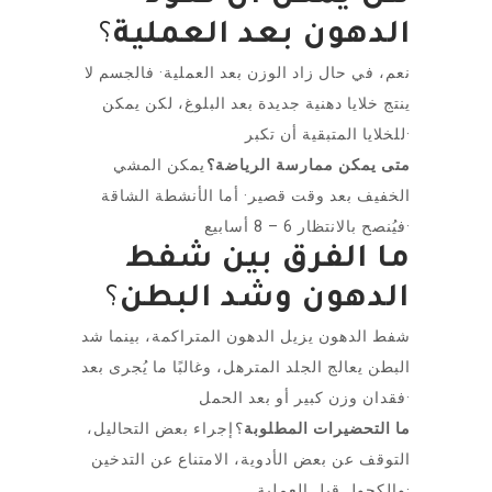
الدهون بعد العملية
؟
نعم، في حال زاد الوزن بعد العملية· فالجسم لا
ينتج خلايا دهنية جديدة بعد البلوغ، لكن يمكن
للخلايا المتبقية أن تكبر·
متى يمكن ممارسة الرياضة؟
يمكن المشي
الخفيف بعد وقت قصير· أما الأنشطة الشاقة
فيُنصح بالانتظار 6 – 8 أسابيع·
ما الفرق بين شفط
؟
الدهون وشد البطن
شفط الدهون يزيل الدهون المتراكمة، بينما شد
البطن يعالج الجلد المترهل، وغالبًا ما يُجرى بعد
فقدان وزن كبير أو بعد الحمل·
ما التحضيرات المطلوبة
؟ إجراء بعض التحاليل،
التوقف عن بعض الأدوية، الامتناع عن التدخين
والكحول قبل العملية·