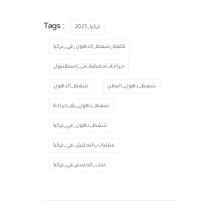
Tags :
تركيا_2025
تكلفة_شفط_الدهون_في_تركيا
جراحة_تجميلية_في_اسطنبول
شفط_دهون_البطن
شفط_الدهون
شفط_دهون_بلا_جراحة
شفط_دهون_في_تركيا
عمليات_التجميل_في_تركيا
نحت_الجسم_في_تركيا