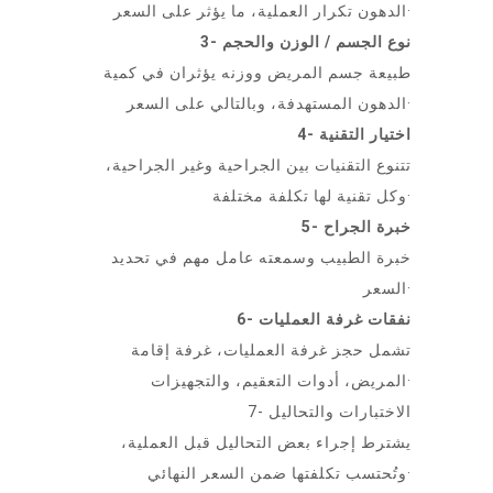
الدهون تكرار العملية، ما يؤثر على السعر·
3- نوع الجسم / الوزن والحجم
طبيعة جسم المريض ووزنه يؤثران في كمية
الدهون المستهدفة، وبالتالي على السعر·
4- اختيار التقنية
تتنوع التقنيات بين الجراحية وغير الجراحية،
وكل تقنية لها تكلفة مختلفة·
5- خبرة الجراح
خبرة الطبيب وسمعته عامل مهم في تحديد
السعر·
6- نفقات غرفة العمليات
تشمل حجز غرفة العمليات، غرفة إقامة
المريض، أدوات التعقيم، والتجهيزات·
7- الاختبارات والتحاليل
يشترط إجراء بعض التحاليل قبل العملية،
وتُحتسب تكلفتها ضمن السعر النهائي·