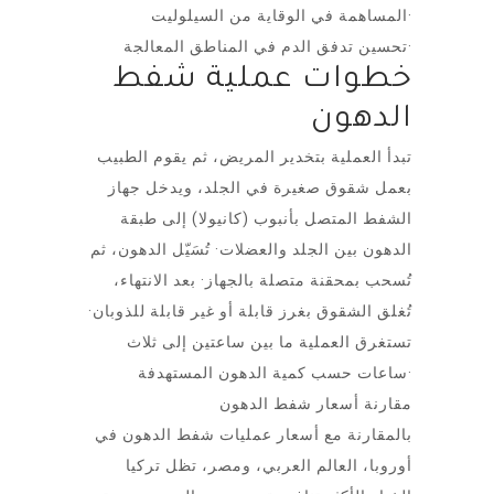
المساهمة في الوقاية من السيلوليت·
تحسين تدفق الدم في المناطق المعالجة·
خطوات عملية شفط
الدهون
تبدأ العملية بتخدير المريض، ثم يقوم الطبيب
بعمل شقوق صغيرة في الجلد، ويدخل جهاز
الشفط المتصل بأنبوب (كانيولا) إلى طبقة
الدهون بين الجلد والعضلات· تُسَيّل الدهون، ثم
تُسحب بمحقنة متصلة بالجهاز· بعد الانتهاء،
تُغلق الشقوق بغرز قابلة أو غير قابلة للذوبان·
تستغرق العملية ما بين ساعتين إلى ثلاث
ساعات حسب كمية الدهون المستهدفة·
مقارنة أسعار شفط الدهون
بالمقارنة مع أسعار عمليات شفط الدهون في
أوروبا، العالم العربي، ومصر، تظل تركيا