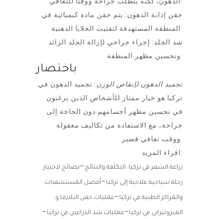
الدهون، لكنه يتطلب جراحة ووقتًا للتعافي·
حقن إذابة الدهون: يتم حقن مادة كيميائية في
المنطقة المستهدفة لتفتيت الخلايا الدهنية·
شد الجلد: إجراء جراحي لإزالة الجلد الزائد
وتحسين مظهر المنطقة·
باختصار
تجميد الدهون لإنقاص الوزن
: تجميد الدهون في
تركيا هو خيار ممتاز للأشخاص الذين يرغبون
في تحسين مظهر أجسامهم دون الحاجة إلى
جراحة، مع الاستفادة من تكاليف معقولة
ووقت تعافي قصير·
اقراء المزيد:
–
زراعة الشعر في تركيا: التكلفة والنتائج
نصائح لاختيار
–
رحلة سياحية علاجية إلى تركيا
أفضل المستشفيات
–
والمراكز الطبية في تركيا
عمليات حقن البلازما و
–
–
الميزوثيرابي في تركيا
عمليات شد الذراعين في تركيا