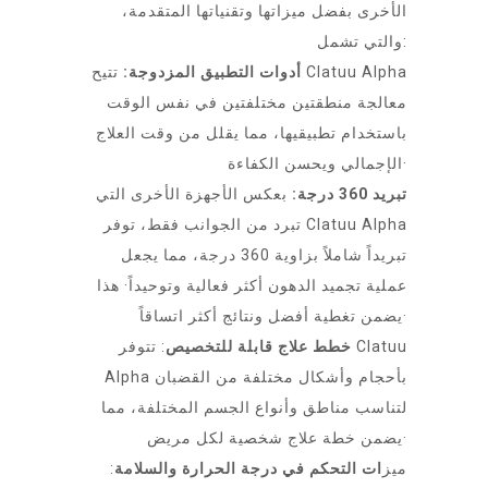
الأخرى بفضل ميزاتها وتقنياتها المتقدمة،
والتي تشمل:
أدوات التطبيق المزدوجة:
تتيح Clatuu Alpha
معالجة منطقتين مختلفتين في نفس الوقت
باستخدام تطبيقيها، مما يقلل من وقت العلاج
الإجمالي ويحسن الكفاءة·
تبريد 360 درجة:
بعكس الأجهزة الأخرى التي
تبرد من الجوانب فقط، توفر Clatuu Alpha
تبريداً شاملاً بزاوية 360 درجة، مما يجعل
عملية تجميد الدهون أكثر فعالية وتوحيداً· هذا
يضمن تغطية أفضل ونتائج أكثر اتساقاً·
خطط علاج قابلة للتخصيص
: تتوفر Clatuu
Alpha بأحجام وأشكال مختلفة من القضبان
لتناسب مناطق وأنواع الجسم المختلفة، مما
يضمن خطة علاج شخصية لكل مريض·
ميز
ات التحكم في درجة الحرارة والسلامة
: