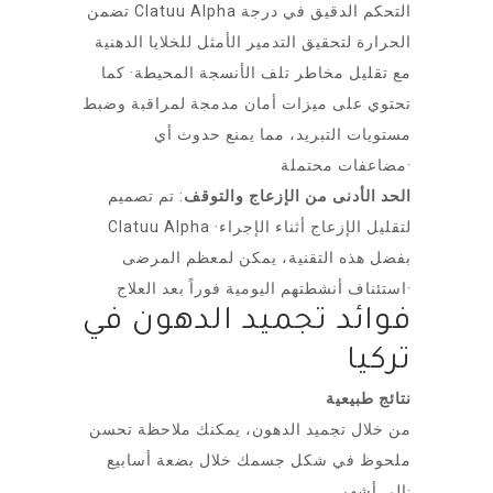
تضمن Clatuu Alpha التحكم الدقيق في درجة
الحرارة لتحقيق التدمير الأمثل للخلايا الدهنية
مع تقليل مخاطر تلف الأنسجة المحيطة· كما
تحتوي على ميزات أمان مدمجة لمراقبة وضبط
مستويات التبريد، مما يمنع حدوث أي
مضاعفات محتملة·
الحد الأدنى من الإزعاج والتوقف
: تم تصميم
Clatuu Alpha لتقليل الإزعاج أثناء الإجراء·
بفضل هذه التقنية، يمكن لمعظم المرضى
استئناف أنشطتهم اليومية فوراً بعد العلاج·
فوائد تجميد الدهون في
تركيا
نتائج طبيعية
من خلال تجميد الدهون، يمكنك ملاحظة تحسن
ملحوظ في شكل جسمك خلال بضعة أسابيع
إلى أشهر·