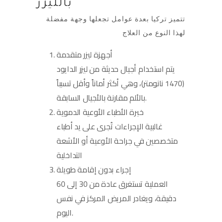
بالليزر
تتميز تركيا بعدة عوامل تجعلها وجهة مفضلة
لهذا النوع من العلاج
أجهزة ليزر متقدمة
يتم استخدام أجيال حديثة من ليزر الدايود
(1470 نانومتر)، وهي أكثر أماناً وأقل تسبباً
بالألم مقارنة بالأجيال السابقة.
خبرة الأطباء الأوعية الدموية
غالبية الإجراءات تُجرى على يد أطباء
متخصصين في جراحة الأوعية أو الأشعة
التداخلية
إجراء بدون إقامة طويلة
العملية تستغرق عادة من 30 إلى 60
دقيقة، ويغادر المريض المركز في نفس
اليوم.