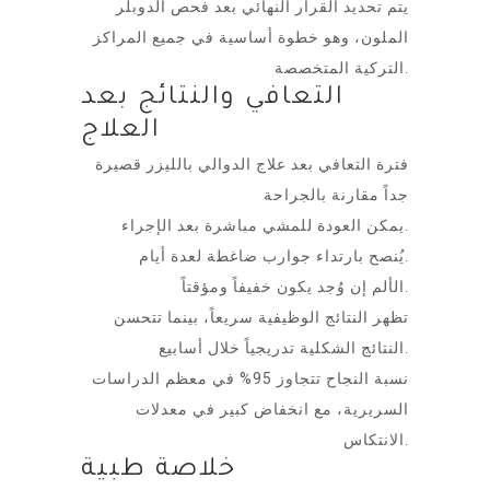
يتم تحديد القرار النهائي بعد فحص الدوبلر
الملون، وهو خطوة أساسية في جميع المراكز
التركية المتخصصة.
التعافي والنتائج بعد
العلاج
فترة التعافي بعد علاج الدوالي بالليزر قصيرة
جداً مقارنة بالجراحة
يمكن العودة للمشي مباشرة بعد الإجراء.
يُنصح بارتداء جوارب ضاغطة لعدة أيام.
الألم إن وُجد يكون خفيفاً ومؤقتاً.
تظهر النتائج الوظيفية سريعاً، بينما تتحسن
النتائج الشكلية تدريجياً خلال أسابيع.
نسبة النجاح تتجاوز 95% في معظم الدراسات
السريرية، مع انخفاض كبير في معدلات
الانتكاس.
خلاصة طبية