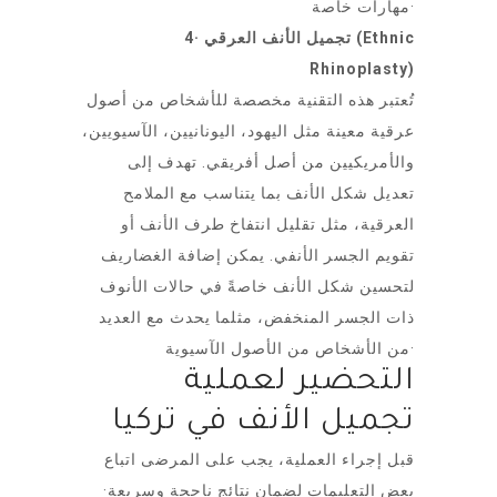
مهارات خاصة·
4· تجميل الأنف العرقي (Ethnic
Rhinoplasty)
تُعتبر هذه التقنية مخصصة للأشخاص من أصول
عرقية معينة مثل اليهود، اليونانيين، الآسيويين،
والأمريكيين من أصل أفريقي. تهدف إلى
تعديل شكل الأنف بما يتناسب مع الملامح
العرقية، مثل تقليل انتفاخ طرف الأنف أو
تقويم الجسر الأنفي. يمكن إضافة الغضاريف
لتحسين شكل الأنف خاصةً في حالات الأنوف
ذات الجسر المنخفض، مثلما يحدث مع العديد
من الأشخاص من الأصول الآسيوية·
التحضير لعملية
تجميل الأنف في تركيا
قبل إجراء العملية، يجب على المرضى اتباع
بعض التعليمات لضمان نتائج ناجحة وسريعة·