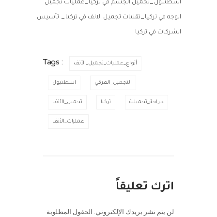
_
_
اسطنبول
تجميل الجسم في تركيا
عمليات تجميل
_
_
الوجه في تركيا
تقنيات تجميل الانف في تركيا
تأسيس
الشركات في تركيا
Tags :
أنواع_عمليات_تجميل_الأنف
التجميل_العرقي
اسطنبول
جراحة_تجميلية
تركيا
تجميل_الأنف
عمليات_الأنف
اترك تعليقاً
لن يتم نشر بريدك الإلكتروني.
الحقول المطلوبة