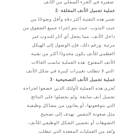
صغيرة في الجزء السفلي من الأنف·
2· عملية تجميل الأنف المغلقة
تعتبر هذه التقنية أكثر دقة وأقل وضوحًا من
حيث الندوب، حيث يتم إجراء جميع الشقوق من
داخل الأنف، مما يجعل أي آثار للندوب غير
مرئية· ورغم ذلك، فإن الوصول إلى الهيكل
العظمي للأنف يكون محدودًا أكثر من تقنية
الأنف المفتوح· هذه العملية تناسب الحالات
التي لا تتطلب تغييرات كبيرة في شكل الأنف·
3· عملية تجميل الأنف التصحيحية
تُجرى هذه العملية لأولئك الذين خضعوا لجراحة
تجميل أنف سابقة. ولم يحصلوا على النتائج
التي يتوقعونها، أو يعانون من مشاكل وظيفية
مثل صعوبة التنفس. تهدف إلى تصحيح
التشوهات أو تحسين الشكل الوظيفي للأنف،
وتُعد من العمليات المعقدة التي تتطلب