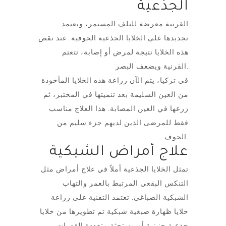
الجذعية
القرنية معرضة للتلف المستمر، ويعتمد
تجديدها على الخلايا الجذعية الحوفية. عند نقص
هذه الخلايا نتيجة لمرض أو إصابة، تتعتم
القرنية ويضعف البصر.
في تركيا، يتم الآن زراعة هذه الخلايا المأخوذة
من العين السليمة بعد تنميتها في المختبر، ثم
زرعها في العين المصابة. هذا العلاج مناسب
فقط للمرضى الذين لديهم جزء سليم من
الحوف.
علاج أمراض الشبكية
تمثل الخلايا الجذعية أملاً في علاج أمراض مثل
التنكس البقعي المرتبط بالعمر والتهاب
الشبكية الصباغي. تعتمد التقنية على زراعة
خلايا ظهارة صبغية شبكية تم تطويرها من خلايا
جذعية جنينية أو مستحثة متعددة القدرات