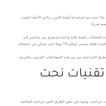
دًا حيث يتم استخدام أشعة الليزر رباعي الأبعاد لتفتيت
هذه العمليات جلسة علاج واحدة تستغرق من ساعتين إلى
حوالي 6 ساعات، اعتمادًا على كمية الدهون التي يجب التخلص منها. تظهر نتائج العملية فورًا بعد الانتهاء منها، ويحتاج الشخص إلى فترة نقاهة تستمر حوالي 14 يومًا حتى يتمكن من استئناف
الطرق الجراحية. من بين هذه المضاعفات العدوى، والنزيف،
تقنيات نحت
 جراحية. وفيما يلي بعض الطرق الغير جراحية الشائعة