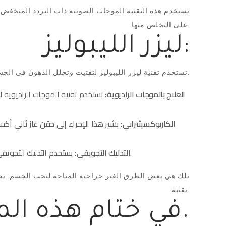
تستخدم هذه التقنية الموجات الصوتية ذات التردد المنخفض 
على التخلص منها.
ليزر الليبوليز:
تستخدم تقنية ليزر الليبوليز لتفتيت وتحلل الدهون في الجسم. يتم توجيه أشعة الليزر إلى الأنسجة المستهدفة لتحطيم الخلايا الدهنية وتحفيز عملية التمثيل الغذائي للجسم للتخلص منها.
العلاج بالموجات الراديوية:
تستخدم تقنية الموجات الراديوية 
الكاربوكسيثيرابي:
يشير هذا الإجراء إلى حقن غاز ثاني أك
يستخدم التدليك التجويفي أجهزة خاصة تولد تدليكًا عميقًا للأنسجة المستهدفة. يعمل التدليك على تحفيز تدفق الدم وتجديد الأنسجة وتحسين شكل الجسم.
التدليك التجويفي:
تلك هي بعض الطرق الغير جراحية المتاحة لنحت الجسم. يج
تقنية.
في ختام هذه المقالة.