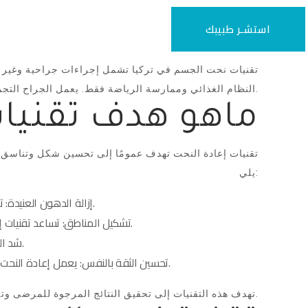
استشـر طبيبك
تقنيات نحت الجسم في تركيا تشمل إجراءات جراحية وغير 
النظام الغذائي وممارسة الرياضة فقط. يعمل الجراح التجميلي أو طبيب التجميل على تحديد المناطق التي تحتاج إلى تعديل وتقديم الخطة المناسبة للمريض واحتياجاته الفردية.
ماهو هدف تقنيا
تقنيات إعادة النحت تهدف عمومًا إلى تحسين شكل وتناسق ال
يلي:
إزالة الدهون العنيدة: تساعد تقنيات إعادة النحت في إزالة تراكمات الدهون العنيدة في مناطق معينة من الجسم، مثل البطن، الفخذين، الأرداف، والذراعين.
تشكيل المناطق: تساعد تقنيات إعادة النحت في تحسين شكل ومظهر المناطق المعينة من الجسم، مما يؤدي إلى تناسق أفضل وتحسين مظهر الجسم بشكل عام.
شد الجلد: بعض تقنيات إعادة النحت تساعد في شد الجلد المترهل، مثل ترهلات البطن بعد فقدان الوزن الكبير أو الحمل، وتحسين مظهره.
تحسين الثقة بالنفس: يعمل إعادة النحت على تحسين مظهر الجسم وتعديل المشاكل التجميلية المزعجة، مما يساهم في زيادة الثقة بالنفس وتحسين الصورة الذاتية للفرد.
تهدف هذه التقنيات إلى تحقيق النتائج المرجوة للمرضى وتلبية احتياجاتهم الجمالية، ويتم تحديد الإجراء المناسب وفقًا للتقييم الشخصي لكل حالة.