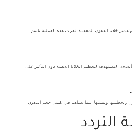
ه العملية باسم Cryolipolysis أو CoolSculpting. يتم وضع الجهاز على المناطق المستهدفة لتبريدها، مما
نسجة المستهدفة لتحطيم الخلايا الدهنية دون التأثير على
ن وتحطيمها وتفتيتها. مما يساهم في تقليل حجم الدهون