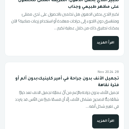
تكبير الثدي بحقن الدهون: الطريقة المثلى للحصول
على مظهر طبيعي وجذاب
تكبير الثدي بحقن الدهون هل تحلمين بالحصول على ثدي ممتلئ
ومتناسق دون اللجوء إلى جراحات معقدة أو استخدام زرعات صناعية؟ الآن
يمكنك تحقيق ذلك من خلال عملية تكبير…
اقرأ المزيد
28 Nov 2024
تجميل الأنف بدون جراحة في أمير كلينيك:بدون ألم أو
فترة نقاهة
تجميل الأنف بدون جراحة:بالرّغم من أنّ عمليّة تجميل الانف تعد خيارًا
شائعًا جدًّا لتصحيح مشاكل الأنف، إلّا أن قسمًا كبيرًا من النّاس قد يتردد
في تغيير شكل أنفه…
اقرأ المزيد