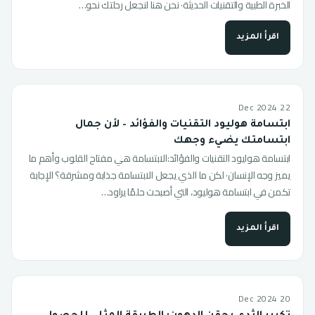
الخبرة الطبية والتقنيات الحديثة· نحن هنا لنجعل رحلتك نحو…
اقرأ المزيد
22 Dec 2024
ابتسامة هوليود التقنيات والفؤائد – لأن جمال
ابتسامتك يضيء وجهك
ابتسامة هوليود التقنيات والفؤائد:الابتسامة هي مفتاح القلوب وأهم ما
يميز وجه الإنسان· لكن ما الذي يجعل الابتسامة جذابة ومشرقة؟ الإجابة
تكمن في ابتسامة هوليود، التي أصبحت حلمًا يراود…
اقرأ المزيد
20 Dec 2024