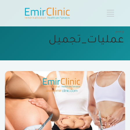
وسم
عمليات_تجميل