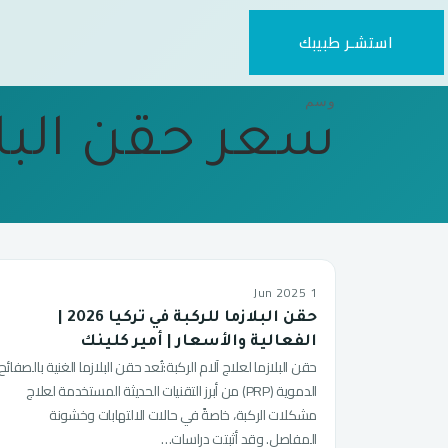
استشـر طبيبك
وسم
سعر حقن البلا
1 Jun 2025
حقن البلازما للركبة في تركيا 2026 |
الفعالية والأسعار | أمير كلينك
حقن البلازما لعلاج آلام الركبة:تُعد حقن البلازما الغنية بالصفائح
الدموية (PRP) من أبرز التقنيات الحديثة المستخدمة لعلاج
مشكلات الركبة، خاصةً في حالات الالتهابات وخشونة
المفاصل. وقد أثبتت دراسات…