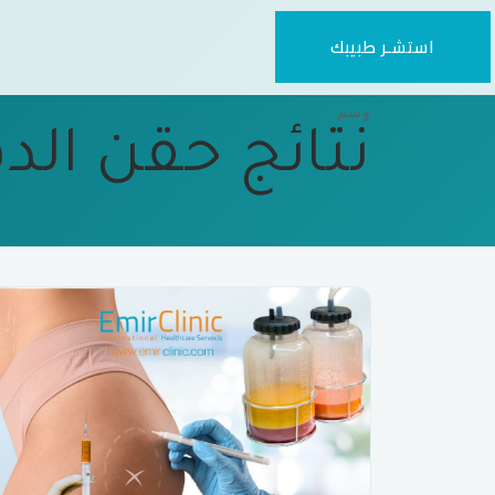
استشـر طبيبك
وسم
نتائج حقن الد