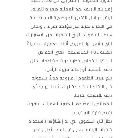
الدورة الدموية. بالنظر إلى كل هذا ، تصبح
إمكانية النزيف بعد العملية صغيرة للغاية.
توفر عوامل التخدير الموضعية المستخدمة
في الإجراء تجربة غير مؤلمة تقريبًا ، ويقلل
هيكل الياقوت الأزرق للشفرات من الاهتزازات
التي يشعر بها المريض أثناء العملية ، مقارنةً
بتقنية FUE الكلاسيكية. يعني انخفاض
الاهتزاز انخفاض خطر حدوث مضاعفات مثل
تلف الأنسجة أو إصابة فروة الرأس.
يتم تثبيت الطعوم المزروعة حديثًا بسهولة
في النقاط المخصصة لها ، لأنه لا يوجد أي
تلف للأنسجة تقريبًا.
الخصائص المضادة للبكتيريا لشفرات الياقوت
تقصر فترة الاسترداد.
نظرًا لأن الشقوق التي تم إنشاؤها باستخدام
شفرات الياقوت هي في الحد الأدنى قدر