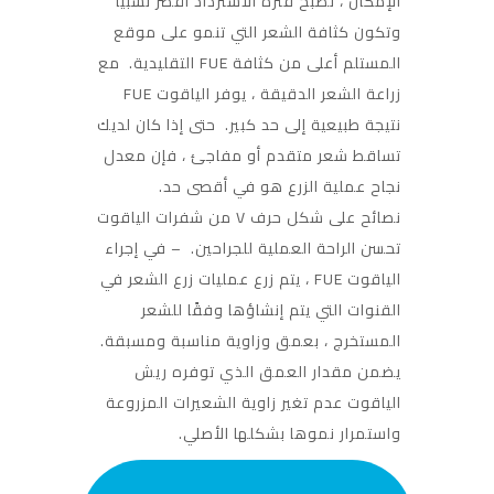
الإمكان ، تصبح فترة الاسترداد أقصر نسبيًا
وتكون كثافة الشعر التي تنمو على موقع
المستلم أعلى من كثافة FUE التقليدية. مع
زراعة الشعر الدقيقة ، يوفر الياقوت FUE
نتيجة طبيعية إلى حد كبير. حتى إذا كان لديك
تساقط شعر متقدم أو مفاجئ ، فإن معدل
نجاح عملية الزرع هو في أقصى حد.
نصائح على شكل حرف V من شفرات الياقوت
تحسن الراحة العملية للجراحين. – في إجراء
الياقوت FUE ، يتم زرع عمليات زرع الشعر في
القنوات التي يتم إنشاؤها وفقًا للشعر
المستخرج ، بعمق وزاوية مناسبة ومسبقة.
يضمن مقدار العمق الذي توفره ريش
الياقوت عدم تغير زاوية الشعيرات المزروعة
واستمرار نموها بشكلها الأصلي.