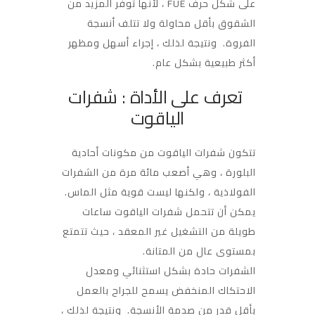
على شكل حرف FUE ، لأنها توفر المزيد من
الشقوق بأقل محاولة ولا تتلف أنسجة
الفروة. ونتيجة لذلك ، إجراء أسهل ومظهر
أكثر طبيعية بشكل عام.
تعرف على الأداة : شفرات
الياقوت
تتكون شفرات الياقوت من مكونات أحادية
البلورة ، وهي أصعب مائة مرة من الشفرات
الفولاذية ، ولكنها ليست قوية مثل الماس.
يمكن أن تتحمل شفرات الياقوت ساعات
طويلة من التشغيل غير المعقد ، حيث تتمتع
بمستوى عال من المتانة.
الشفرات حادة بشكل استثنائي ومعدل
الاحتكاك المنخفض يسمح للجراح بالعمل
بأقل قدر من صدمة الأنسجة. ونتيجة لذلك ،