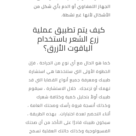
الجهاز اللمفاوي أو الدم بأي شكل من
الأشكال لأنها غير نشطة.
كيف يتم تطبيق عملية
زرع الشعر باستخدام
الياقوت الأزرق؟
كما هو الحال مع أي نوع من الجراحة ، فإن
الخطوة الأولى التي ستتخذها هي استشارة
طبيبك ومعرفة جميع أنواع القضايا التي قد
تهمك أو تزعجك. خلال الاستشارة ، سيقوم
طبيبك أولاً بتحليل كمية وكثافة شعرك
وكذلك أنسجة فروة رأسك وصحتك العامة ،
أثناء التحضير لعدة اختبارات. بهذه الطريقة ،
سيكون طبيبك قادرًا على التأكد من أن صحتك
الفسيولوجية وكذلك حالتك العقلية تسمح