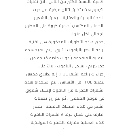
أهمية بالنسبة للكثير من الناس ، لأن تقنيات
الترميم هذه تخلق نتائج مرضية من حيث
الصحة البدنية والعقلية ، يعلق الشعور
بالجمال المكتسب أهمية كبيرة على المظهر
الجمالي لكل منها.
إحدى هذه التطورات المذكورة هي تقنية
زراعة الشعر بالياقوت الأزرق. يتم تنفيذ هذه
التقنية المتقدمة بأدوات خاصة مُنتجة من
حجر كريم ، يسمى الياقوت ، بناءً على
إجراءات زراعة الشعر FUE. إنه تطبيق محسن
لتقنية FUE. في الأساس ، يتم استخدام هذه
الشفرات الحجرية من الياقوت لإنشاء شقوق
في موقع المتلقي ، ثم يتم زرع بصيلات
الشعر في هذه الفتحات الدقيقة. يقصر
الطرف على شكل حرف V لشفرات الياقوت
هذه العملية مقارنة بالشفرات الفولاذية