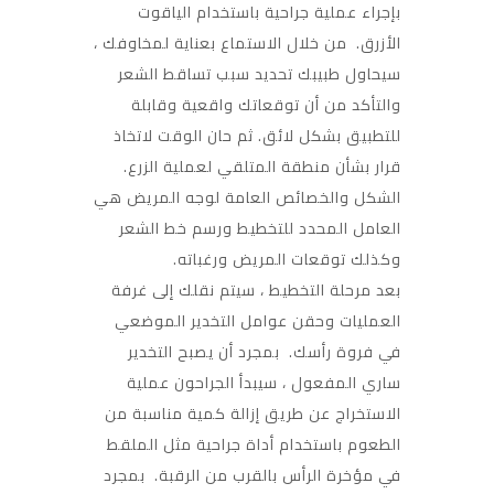
بإجراء عملية جراحية باستخدام الياقوت
الأزرق. من خلال الاستماع بعناية لمخاوفك ،
سيحاول طبيبك تحديد سبب تساقط الشعر
والتأكد من أن توقعاتك واقعية وقابلة
للتطبيق بشكل لائق. ثم حان الوقت لاتخاذ
قرار بشأن منطقة المتلقي لعملية الزرع.
الشكل والخصائص العامة لوجه المريض هي
العامل المحدد للتخطيط ورسم خط الشعر
وكذلك توقعات المريض ورغباته.
بعد مرحلة التخطيط ، سيتم نقلك إلى غرفة
العمليات وحقن عوامل التخدير الموضعي
في فروة رأسك. بمجرد أن يصبح التخدير
ساري المفعول ، سيبدأ الجراحون عملية
الاستخراج عن طريق إزالة كمية مناسبة من
الطعوم باستخدام أداة جراحية مثل الملقط
في مؤخرة الرأس بالقرب من الرقبة. بمجرد