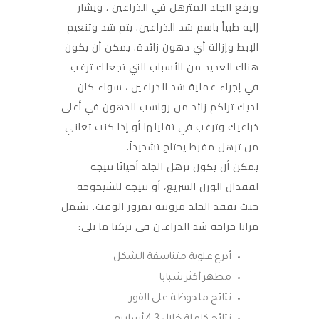
ورفع الجلد المترهل في الذراعين ، ويشار
إليه طبياً باسم شد الذراعين. يتم شد وتنعيم
الإبط وإزالة أي دهون زائدة. يمكن أن يكون
هناك العديد من الأسباب التي تجعلك ترغب
في إجراء عملية شد الذراعين ، سواء كان
لديك تراكم زائد من رواسب الدهون في أعلى
ذراعيك وترغب في تقليلها أو إذا كنت تعاني
من ترهل مفرط يحتاج تشديداً.
يمكن أن يكون ترهل الجلد أحيانًا نتيجة
لفقدان الوزن السريع، أو نتيجة للشيخوخة
حيث يفقد الجلد مرونته بمرور الوقت. تشمل
مزايا جراحة شد الذراعين في تركيا ما يلي:
أذرع علوية متناسقة الشكل
مظهر أكثر شبابا
نتائج ملحوظة على الفور