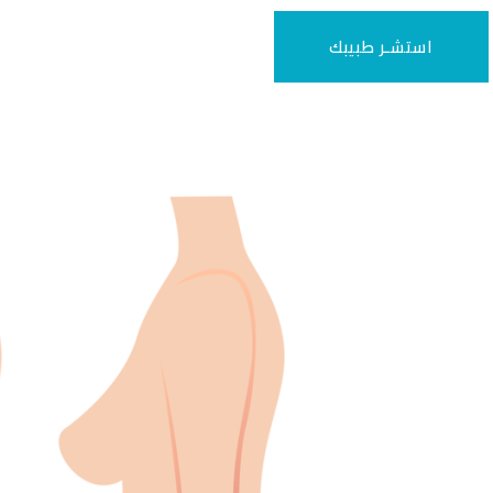
استشـر طبيبك