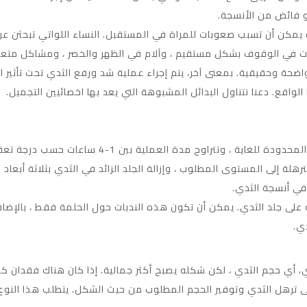
هو فائض من الأنسجة.
 يمكن أن تسبب صعوبات للمراة في المستقبل. النساء اللواتي تبحثن ع
بات في الوقوف بشكل مستقيم ، وآلام في الظهر والخصر ، ومشاكل متع
ضحة وحقيقية. بمعنى آخر، يتم إجراء عملية شد ورفع الثدي تحت تأثير التخ
واقع. دعنا نتناول البدائل المشبوهة التي يعد بها اخصائيين التجميل.
 وتتراوح مدة العملية بين 1-4 ساعات حسب درجة تعقيد العملية.
 إلى المستوى المطلوب ، وإزالة الجلد الزائد في الثدي بثلاثة أبعاد وإ
في أنسجة الثدي.
لى جلد الثدي. يمكن أن تكون هذه الندبات حول الحلمة فقط ، بالإضاف
ي، أي حجم الثدي ، لكن شكله يصبح أكثر جمالية. إذا كان هناك فقدان كب
ى ترهل الثدي وتوفير الحجم المطلوب من حيث الشكل. يتطلب هذا النوع م