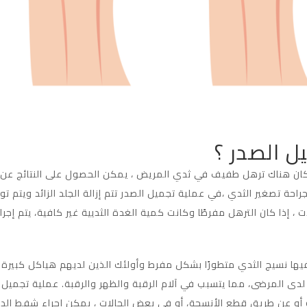
ل الصدر ؟
 إذا كان هناك ترهل طفيف في ثدي المريض ، يمكن الحصول على النتائج
راحة تصغير الثدي ،في عملية تجميل الصدر تتم إزالة الجلد الزائد ويتم
، إذا كان الترهل مفرطًا وكانت كمية الغدة الثديية غير كافية، يتم 
 فيها نسيج الثدي متطورًا بشكل مفرط وأولئك الذين لديهم هياكل كبيرة
ة لدى المرضى، مما يتسبب في آلام الرقبة والظهر والرقبة. عملية تجمي
 أو عن طريق قطع الأنسجة، أو في بعض الحالات ، يمكن إجراء شفط الدهو