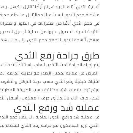
أنسجة الثدي أثناء الجراحة، يتم أيضًا تقليل الترهل، و
مشكلة حجم الثدي ليست عيبًا جماليًا بل مشكلة صحية
في حجم الثدي أيضًا من اضطرابات في الظهر، واضطرا
النتيجة المراد الحصول عليها من عملية تجميل الصدر وا
وبعض أنسجة الثدي لتصغير حجم الثدي. إلى جانب هذا ال
طرق جراحة رفع الثدي
يتم إجراء الجراحة تحت التخدير العام، باستثناء التدخلات المحدودة للغاية ،
الغرض من عملية تجميل الصدر هو تحريك الحلمة المترهلة
تقنيات كيفية رفع الثدي حسب درجة الترهل والتشوه 
ويتم ترك علامات شق مختلفة حسب الطريقة المطبقة ع
شكل حرف التاء بالانجليزي حرف T معكوس أسفل الثدي.
عملية شد ورفع الثدي
في عملية شد ورفع الثدي العادية ، لا يتغير حجم الثد
الثدي بزرع السيليكون مع جراحة رفع الثدي للقضاء عل