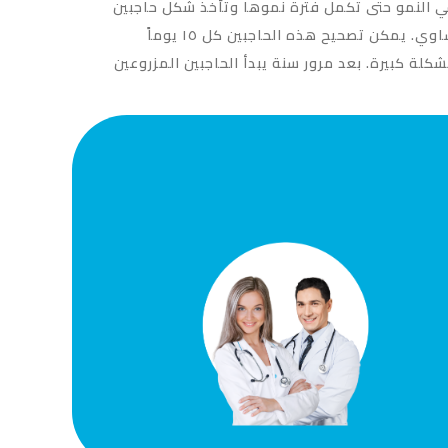
عتها وتستمر في النمو لمدة ٧ – ٨ أشهر على الاقل، وتستمر في النمو حتى تكمل فترة نموها وتأخذ شكل حاجبين
طبيعيين في غضون عام. في البداية، لأن معدل نمو الشعر والحاجبين تختلف عن بعضها البعض، ينمو الشعر بشكل غير متساوي. يمكن تصحيح هذه الحاجبين كل ۱٥ يوماً
اً او نحو ذلك، فانه لا ينبغي ان يكون مشكلة كبيرة. بعد مرور سنة يبدأ الحاجبين المزروعين