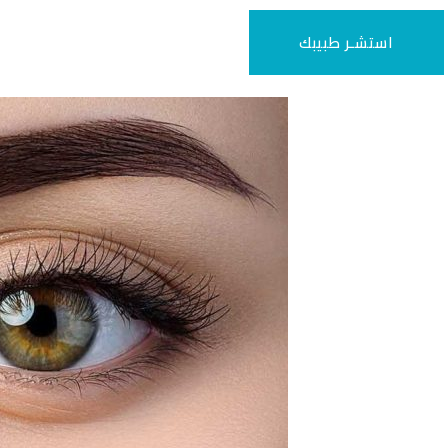
استشـر طبيبك