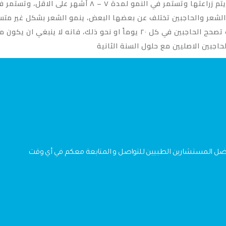
تبدأ الحواجب في الظهور بعد حوالي ٣ أشهر بعد ان يتم زرا
لاستعادة وضعها الطبيعي. على افتراض ان السيدات تصحح الحاجبين في كل ٢٠ يوم
اجبين الاصليين مع حلول السنة الثانية
فضل المستشارين الطبيين للتواصل و المتابعة معكم في أي وقت