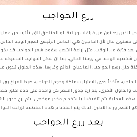
زرع الحواجب
خاص الذين يعانون من فراغات وراثية، او المناطق التي تأثرت من عملي
ى مستوى عال لأن الحاجبين هي العامل الرئيسي لتعبير الوجه الخاص بك
ق بعد فترة من الوقت. مثل زراعة الشعر، سقوط شعر الحواجب قد يكو
عن شخصية الوجه. في يومنا الحالي، بما ان شكل الحواجب السميكة 
 مثل رسم الحواجب، الماكياج الدائم وغيرها. هذه الحلول تكون مكلف
 الحاجب، متّخذاً بعين الاعتبار سماكة وحجم الحواجب، ضبط الفراغ بي
 والحلول الأخرى، يتم زرع جذور الشعر كل واحدة على حدة لخلق مظه
 هذه العملية يتم تنفيذها باستخدام مخدر موضعي. يتم زرع جذور الش
و الشعر وراء الاذنين، لذلك يتم استخدام هذه المنطقة لزراعة الحوا
بعد زرع الحواجب