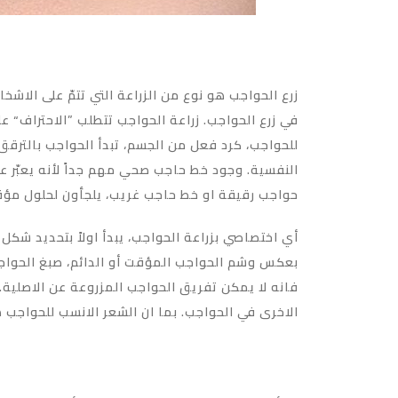
زرع الحواجب هو نوع من الزراعة التي تتمّ على الاش
في زرع الحواجب. زراعة الحواجب تتطلب ”الاحتراف“ عل
للحواجب، كرد فعل من الجسم، تبدأ الحواجب بالترق
النفسية. وجود خط حاجب صحي مهم جداً لأنه يعبّر 
حواجب رقيقة او خط حاجب غريب، يلجأون لحلول مؤقتة
أي اختصاصي بزراعة الحواجب، يبدأ اولاً بتحديد شكل
بعكس وشم الحواجب المؤقت أو الدائم، صبغ الحواجب
فانه لا يمكن تفريق الحواجب المزروعة عن الاصلية.
الاخرى في الحواجب. بما ان الشعر الانسب للحواجب ه