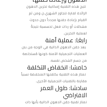
تتيح هذه التقنية إمكانية تخزين الدهون
الزائدة لفترة تتجاوز الشهري،ن ومن ثم
القيام بإعادة حقنها مجدداً دون حدوث
مشكلات أو ردات فعل تحسسية نتيجةً
لعملية التخزين.
رابعًا:
عملية آمنة
يعد حقن الدهون الذاتية في الوجه من بين
العمليات التجميلية الآمنة كونها مُستخلصة
من جسم الشخص نفسه.
خامسًا:
انخفاض التكلفة
تمتاز هذه التقنية بكلفتها المنخفضة نسبياً
مقارنة بالتقنيات التجميلية الأخرى.
سادسًا: طول العمر
الافتراضي
تمتاز تقنية حقن الدهون الذاتية بأنها ذات