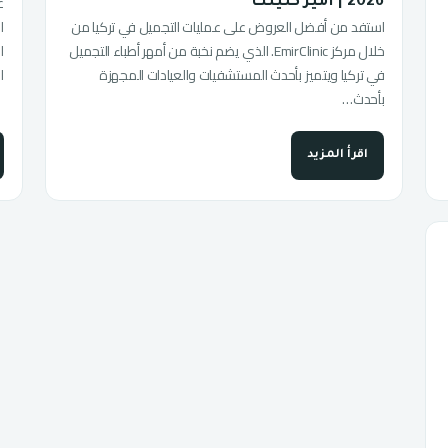
ع
2026 | أمير كلينك
استفد من أفضل العروض على عمليات التجميل في تركيا من
ا
خلال مركز EmirClinic. الذي يضم نخبة من أمهر أطباء التجميل
ا
في تركيا ويتميز بأحدث المستشفيات والعيادات المجهزة
ا
بأحدث…
اقرأ المزيد