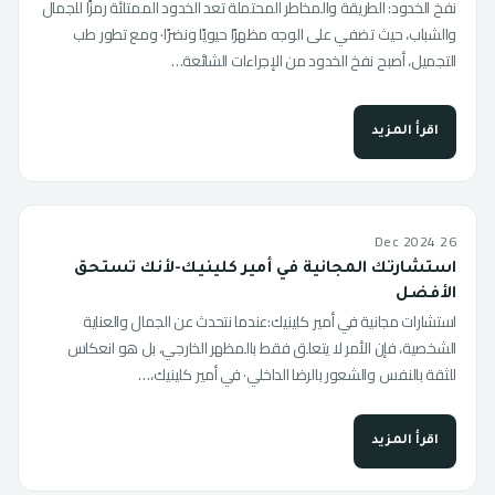
نفخ الخدود: الطريقة والمخاطر المحتملة تعد الخدود الممتلئة رمزًا للجمال
والشباب، حيث تضفي على الوجه مظهرًا حيويًا ونضرًا· ومع تطور طب
التجميل، أصبح نفخ الخدود من الإجراءات الشائعة…
اقرأ المزيد
26 Dec 2024
استشارتك المجانية في أمير كلينيك-لأنك تستحق
الأفضل
استشارات مجانية في أمير كلينيك:عندما نتحدث عن الجمال والعناية
الشخصية، فإن الأمر لا يتعلق فقط بالمظهر الخارجي، بل هو انعكاس
للثقة بالنفس والشعور بالرضا الداخلي· في أمير كلينيك،…
اقرأ المزيد