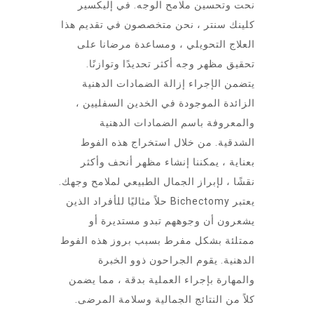
نحت وتحسين ملامح الوجه. في إليكسير
كلينك سنتر ، نحن متخصصون في تقديم هذا
العلاج التحويلي ، ومساعدة مرضانا على
تحقيق مظهر وجه أكثر تحديدًا وتوازنًا.
يتضمن الإجراء إزالة الضمادات الدهنية
الزائدة الموجودة في الخدين السفليين ،
والمعروفة باسم الضمادات الدهنية
الشدقية. من خلال استخراج هذه الفوط
بعناية ، يمكننا إنشاء مظهر أنحف وأكثر
نقشًا ، لإبراز الجمال الطبيعي لملامح وجهك.
يعتبر Bichectomy حلاً مثاليًا للأفراد الذين
يشعرون أن وجوههم تبدو مستديرة أو
ممتلئة بشكل مفرط بسبب بروز هذه الفوط
الدهنية. يقوم الجراحون ذوو الخبرة
والمهارة بإجراء العملية بدقة ، مما يضمن
كلاً من النتائج الجمالية وسلامة المرضى.