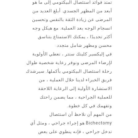
تمتد فوائد استئصال البيكتومي إلى ما هو
أبعد من المظهر الجسدي. أبلغ العديد من
المرضى عن زيادة الثقة بالنفس وتحسين
انسجام الوجه بعد العملية. مع هيكل وجه
أكثر تحديدًا ، يمكنك الاستمتاع بتناسق
محسن ومظهر شامل متجدد.
في إليكسير كلينك سنتر ، نعطي الأولوية
لإرضاء المرضى ونوفر رعاية شخصية طوال
رحلة استئصال البيكتومي بأكملها. سيرشدك
فريق الخبراء لدينا خلال العملية ، من
الاستشارة الأولية إلى الرعاية اللاحقة
للعملية الجراحية ، مما يضمن راحتك
وتفهمك في كل خطوة.
من المهم أن نلاحظ أن استئصال
Bichectomy هو إجراء جراحي ، ومثل أي
تدخل جراحي ، فإنه ينطوي على بعض